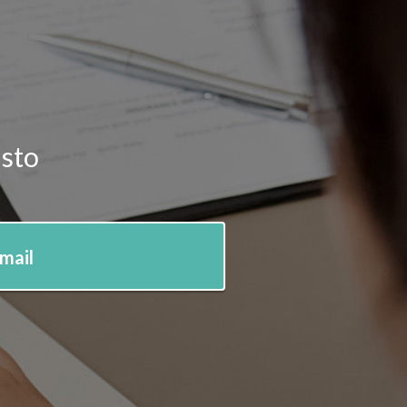
isto
-mail