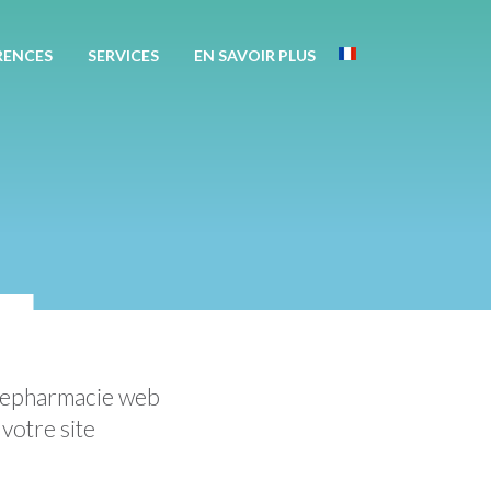
Apotekisto
RENCES
SERVICES
EN SAVOIR PLUS
France
L
e epharmacie web
votre site