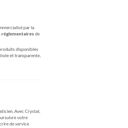
mmercialisé par la
s réglementaires
de
produits disponibles
isée et transparente,
ticien. Avec Crystal,
oursuivre votre
crire de service