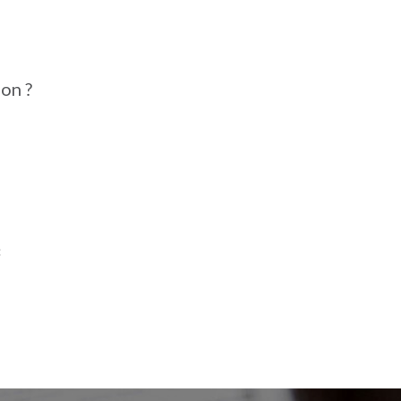
on ?
: