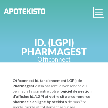
PHARMACIE
APOTEKISTO
Navig
EN
LIGNE
ID. (LGPI)
PHARMAGEST
Officonnect
Officonnect id. (anciennement LGPI) de
Pharmagest
est la passerelle webservice qui
permet la liaison entre votre
logiciel de gestion
d’officine id./LGPI et votre site e-commerce
pharmacie en ligne Apotekisto
de manière
simple, rapide et totalement sécurisée.