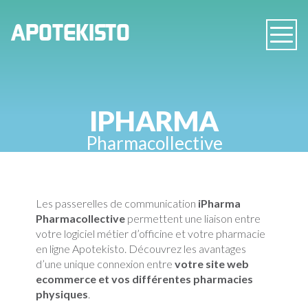
PHARMACIE
APOTEKISTO
Navig
EN
LIGNE
IPHARMA
Pharmacollective
Les passerelles de communication
iPharma
Pharmacollective
permettent une liaison entre
votre logiciel métier d’officine et votre pharmacie
en ligne Apotekisto. Découvrez les avantages
d’une unique connexion entre
votre site web
ecommerce et vos différentes pharmacies
physiques
.