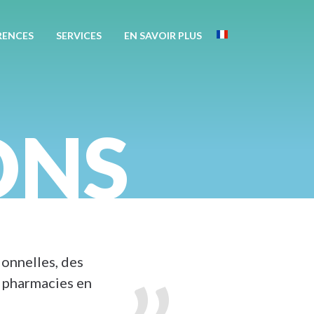
Apotekisto
RENCES
SERVICES
EN SAVOIR PLUS
France
ONS
onnelles, des
e pharmacies en