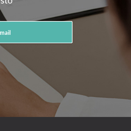
isto
-mail