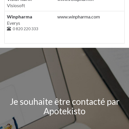
Visiosoft
Winpharma
www.winpharma.com
Everys
0 820 220 333
Je souhaite être contacté par
Apotekisto