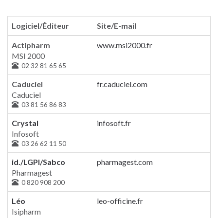
Logiciel/Éditeur
Site/E-mail
Actipharm
www.msi2000.fr
MSI 2000
02 32 81 65 65
Caduciel
fr.caduciel.com
Caduciel
03 81 56 86 83
Crystal
infosoft.fr
Infosoft
03 26 62 11 50
id./LGPI/Sabco
pharmagest.com
Pharmagest
0 820 908 200
Léo
leo-officine.fr
Isipharm