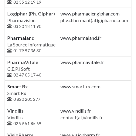
02 35 12 19 19
Logiphar (Ph. Giphar)
www.pharmaciengiphar.com
Pharmavision
phv.chhermant(at)gipharnet.com
03 20 18 11 90
Pharmaland
www.pharmaland.fr
La Source Informatique
01 79 97 36 30
PharmaVitale
www.pharmavitale.fr
C.E.P.I Soft
02 47 05 17 40
Smart Rx
www.smart-rx.com
Smart Rx
0 820 201 277
Vindilis
www.vindilis.fr
Vindilis
contact(at)vindilis.fr
02 99 51 85 69
VisioPharm
www.visiopharm.fr